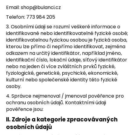
a
Email:
shop@bulanci.cz
j
Telefon: 773 984 205
í
3. Osobními údaji se rozumí veškeré informace o
t
identifikované nebo identifikovatelné fyzické osobě;
?
identifikovatelnou fyzickou osobou je fyzická osoba,
kterou lze přímo či nepřímo identifikovat, zejména
odkazem na určitý identifikátor, například jméno,
identifikační číslo, lokační údaje, síťový identifikátor
nebo na jeden či více zvláštních prvků fyzické,
HLEDAT
fyziologické, genetické, psychické, ekonomické,
kulturní nebo společenské identity této fyzické
osoby.
D
4. Správce nejmenoval / jmenoval pověřence pro
o
ochranu osobních údajů. Kontaktními údaji
p
pověřence jsou:
o
II.
Zdroje a kategorie zpracovávaných
r
osobních údajů
u