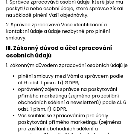
č
1. Správce zpracovává osobní údaje, které jste mu
u
poskytl/a nebo osobní údaje, které správce získal
j
na základě plnění Vaší objednávky.
e
2. Správce zpracovává Vaše identifikační a
m
kontaktní údaje a údaje nezbytné pro plnění
e
smlouvy.
III.
Zákonný důvod a účel zpracování
FIGURKY
osobních údajů
-
3D
1. Zákonným důvodem zpracování osobních údajů je
TISK
69
plnění smlouvy mezi Vámi a správcem podle
Kč
čl. 6 odst. 1 písm. b) GDPR,
oprávněný zájem správce na poskytování
přímého marketingu (zejména pro zasílání
obchodních sdělení a newsletterů) podle čl. 6
odst. 1 písm. f) GDPR,
Váš souhlas se zpracováním pro účely
poskytování přímého marketingu (zejména
pro zasílání obchodních sdělení a