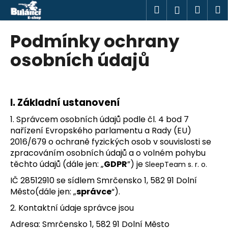
K
Přejít
Hledat
Náku
M
Přihlášen
na
o
obsah
Zpět
Zpět
košík
š
Podmínky ochrany
í
C
osobních údajů
k
o
p
o
I.
Základní ustanovení
t
1. Správcem osobních údajů podle čl. 4 bod 7
ř
nařízení Evropského parlamentu a Rady (EU)
e
2016/679 o ochraně fyzických osob v souvislosti se
b
zpracováním osobních údajů a o volném pohybu
u
těchto údajů (dále jen: „
GDPR
”) je
SleepTeam s. r. o.
j
IČ
28512910
se sídlem
Smrčensko 1, 582 91 Dolní
e
Město
(dále jen: „
správce
“).
t
2. Kontaktní údaje správce jsou
e
Adresa:
Smrčensko 1, 582 91 Dolní Město
n