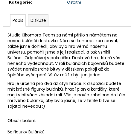
č
Kategorie
:
Ostatní
u
j
e
Popis
Diskuze
m
e
Studio Kikomora Team za námi přišlo s námětem na
novou bulánčí deskovku. Nám se koncept zamlouval,
takže jsme dohlédli, aby byla hra věrná našemu
POLŠTÁŘEK
univerzu, pomohli jsme s její realizací, a tak vznikli
ŽLUTÝ
Bulánci: Odpočívej v pokojíčku. Desková hra, která vás
nenechá vydechnout. V roli bulánčích bojovníků budete
449
svádět nemilosrdné bitvy v dětském pokoji až do
Kč
úplného vyčerpání. Vítěz může být jen jeden.
Hra je určena pro dva až čtyři hráče. K dispozici budete
mít krásné figurky bulánků, hrací plán a kartičky, které
mají v bitvách zásadní roli. Vše je navíc zabaleno do těla
mrtvého bulánka, aby bylo jasné, že v téhle bitvě se
zajatci nevedou ;)
Obsah balení:
5x figurky Bulánků