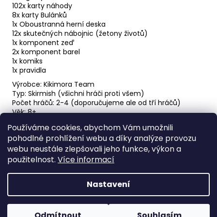
102x karty náhody
8x karty Bulánků
1x Oboustranná herní deska
12x skutečných nábojnic (žetony životů)
1x komponent zeď
2x komponent barel
1x komiks
1x pravidla
Výrobce: Kikimora Team
Typ: Skirmish (všichni hráči proti všem)
Počet hráčů: 2-4 (doporučujeme ale od tří hráčů)
Věk: 8+
Poměr náhoda/strategie: 60:40
Používáme cookies, abychom Vám umožnili
Přibližná doba hraní: 45min. - 1h 30min.
pohodlné prohlížení webu a díky analýze provozu
webu neustále zlepšovali jeho funkce, výkon a
Z
použitelnost.
Více informací
á
p
Nastavení
a
Vytvořil Shoptet
t
Odmítnout
Souhlasím
Copyright 2026
Bulánci
. Všechna práva vyhrazena.