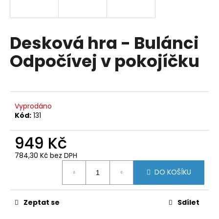
a
j
í
Desková hra - Bulánci
t
Odpočívej v pokojíčku
?
Vyprodáno
HLEDAT
Kód:
131
949 Kč
D
784,30 Kč bez DPH
Měrná
o
DO KOŠÍKU
cena:
p
o
r
Zeptat se
Sdílet
u